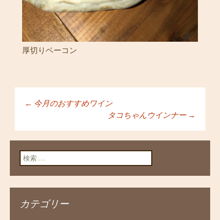
厚切りベーコン
←
今月のおすすめワイン
投稿ナビゲーショ
タコちゃんウインナー
→
ン
検索:
カテゴリー