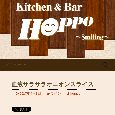
新しいワインの情報を発信！ご宴会や
貸切にもぴったり。深夜2時まで営業し
玉造の洋食居酒屋
ているので、2軒目利用としても。
「HOPPO（ホッポ）」の最新
情報
コンテンツへ移動
検
メニュー
索:
血液サラサラオニオンスライス
2017年4月8日
ワイン
hoppo