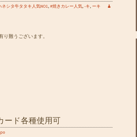
ハネシタ牛タタキ人気NO1
,
#焼きカレー人気
,
-キ
,
ーキ
も有り難うございます。
ットカード各種使用可
ppo