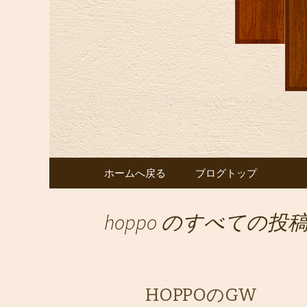
新しいワインの情報を発信
としても。
玉造の洋食
の最新情
コンテンツへ移動
ホームへ戻る
ブログトップ
hoppo
のすべての投
HOPPOのGW