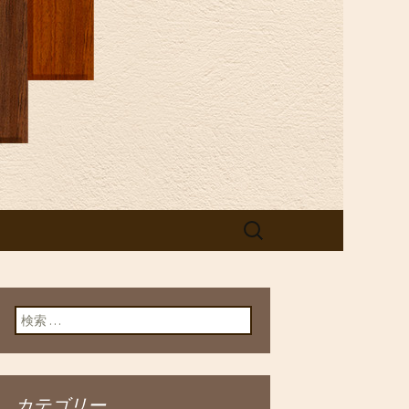
で営業しているので、2軒目利用
O（ホッポ）」
検
索:
検索:
カテゴリー