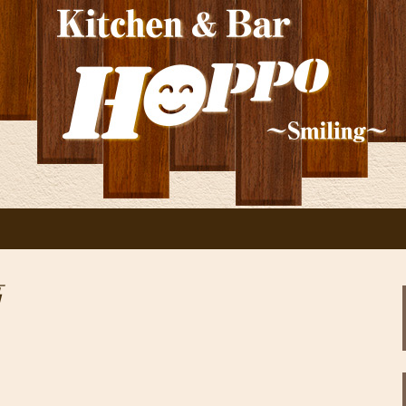
！ご宴会や貸切にもぴったり。深夜2時ま
居酒屋「HOPP
報
稿