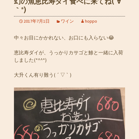
幻の魚恵比寿ダイ食べに来てね(´∀
｀*)
2017年7月1日
ワイン
hoppo
中々お目にかかれない、お口にも入らない😂
恵比寿ダイが、うっかりカサゴと鯵と一緒に入荷
しました(*^^*)
大升くん有り難う( ´ ▽ ` )