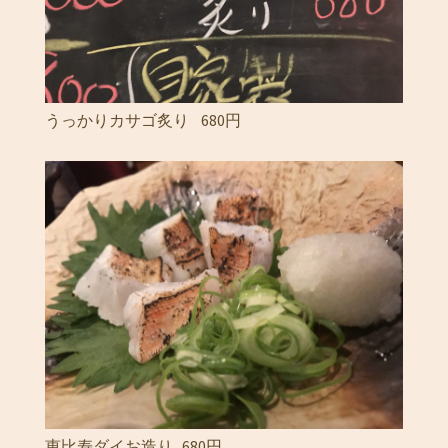
うっかりカサゴ炙り 680円
恵比寿ダイお造り 680円