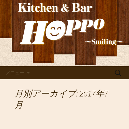
新しいワインの情報を発信！ご宴会や
貸切にもぴったり。深夜2時まで営業し
玉造の洋食居酒屋
ているので、2軒目利用としても。
「HOPPO（ホッポ）」の最新
情報
コンテンツへ移動
検
メニュー
索:
月別アーカイブ: 2017年7
月