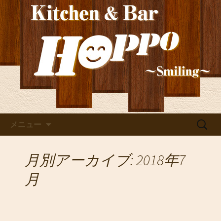
新しいワインの情報を発信！ご宴会や
貸切にもぴったり。深夜2時まで営業し
玉造の洋食居酒屋
ているので、2軒目利用としても。
「HOPPO（ホッポ）」の最新
情報
コンテンツへ移動
検
メニュー
索:
月別アーカイブ: 2018年7
月