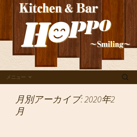
新しいワインの情報を発信！ご宴会や
貸切にもぴったり。深夜2時まで営業し
玉造の洋食居酒屋
ているので、2軒目利用としても。
「HOPPO（ホッポ）」の最新
情報
コンテンツへ移動
検
メニュー
索:
月別アーカイブ: 2020年2
月