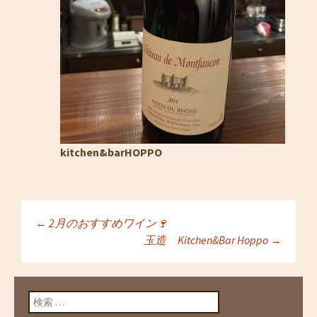
kitchen&barHOPPO
←
2月のおすすめワイン🍷
投稿ナビゲーショ
玉造 Kitchen&Bar Hoppo
→
ン
検索: