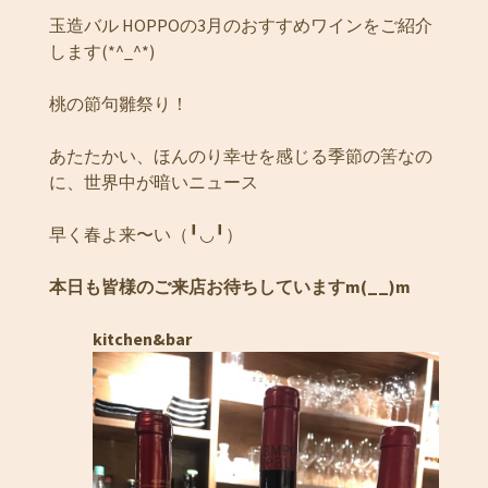
玉造バル HOPPOの3月のおすすめワインをご紹介
します(*^_^*)
桃の節句雛祭り！
あたたかい、ほんのり幸せを感じる季節の筈なの
に、世界中が暗いニュース
早く春よ来〜い（╹◡╹）
本日も皆様のご来店お待ちしていますm(__)m
kitchen&bar