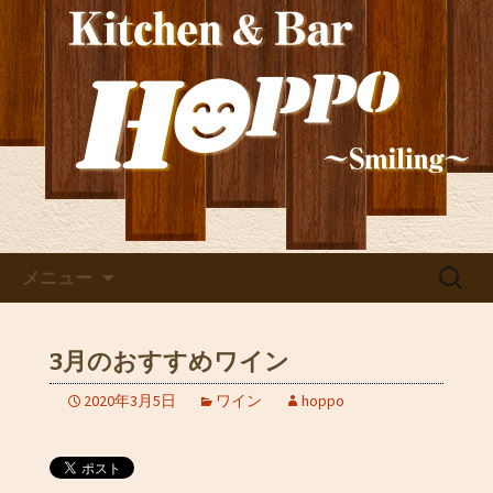
新しいワインの情報を発信！ご宴会や
貸切にもぴったり。深夜2時まで営業し
玉造の洋食居酒屋
ているので、2軒目利用としても。
「HOPPO（ホッポ）」の最新
情報
コンテンツへ移動
検
メニュー
索:
3月のおすすめワイン
2020年3月5日
ワイン
hoppo