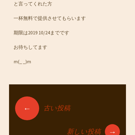
と言ってくれた方
一杯無料で提供させてもらいます
期限は2019 10/24までです
お待ちしてます
m(_ _)m
←
古い投稿
投稿ナビゲーショ
ン
→
新しい投稿