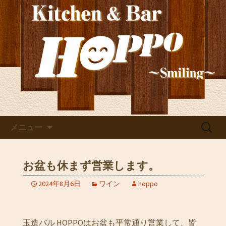
新しいワインの情報を発信！ご宴会や
貸切にもぴったり。深夜2時まで営業し
玉造の洋食居酒屋
ているので、2軒目利用としても。
「HOPPO（ホッポ）」の最新
情報
コンテンツへ移動
検
メニュー
索:
お盆も休まず営業します。
2024年8月6日
ワイン
hoppo
玉造バル HOPPOはお盆も平常通り営業して、皆