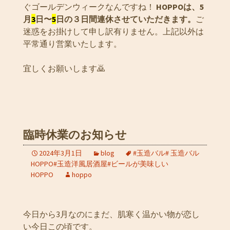
ぐゴールデンウィークなんですね！
HOPPOは、5
月
3
日〜
5
日の３日間連休させていただきます。
ご
迷惑をお掛けして申し訳有りません。上記以外は
平常通り営業いたします。
宜しくお願いします🙇
臨時休業のお知らせ
2024年3月1日
blog
#玉造バル# 玉造バル
HOPPO#玉造洋風居酒屋#ビールが美味しい
HOPPO
hoppo
今日から3月なのにまだ、肌寒く温かい物が恋し
い今日この頃です。