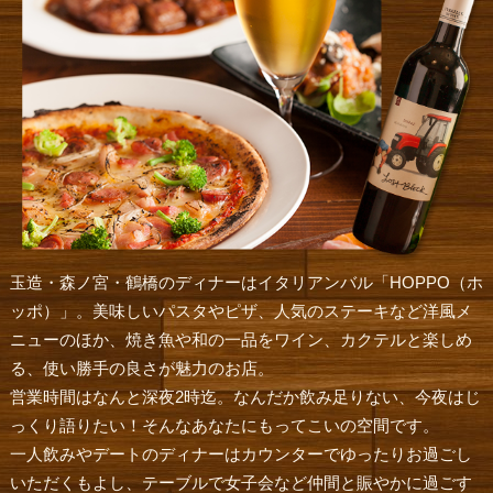
玉造・森ノ宮・鶴橋のディナーはイタリアンバル「HOPPO（ホ
ッポ）」。美味しいパスタやピザ、人気のステーキなど洋風メ
ニューのほか、焼き魚や和の一品をワイン、カクテルと楽しめ
る、使い勝手の良さが魅力のお店。
営業時間はなんと深夜2時迄。なんだか飲み足りない、今夜はじ
っくり語りたい！そんなあなたにもってこいの空間です。
一人飲みやデートのディナーはカウンターでゆったりお過ごし
いただくもよし、テーブルで女子会など仲間と賑やかに過ごす